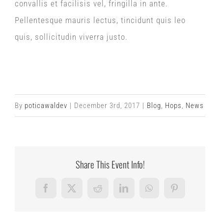
convallis et facilisis vel, fringilla in ante.
Pellentesque mauris lectus, tincidunt quis leo
quis, sollicitudin viverra justo.
By
poticawaldev
|
December 3rd, 2017
|
Blog
,
Hops
,
News
Share This Event Info!
Facebook
X
Reddit
LinkedIn
WhatsApp
Pinterest